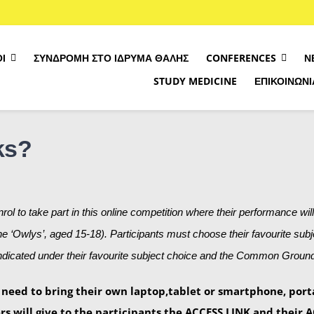
Ί
ΣΥΝΔΡΟΜΉ ΣΤΟ ΊΔΡΥΜΑ ΘΑΛΉΣ
CONFERENCES
Ν
STUDY MEDICINE
ΕΠΙΚΟΙΝΩΝΊ
Σχετικά με τον διαγων
SIEMdig Project
ks?
Πρόγραμμα
Βρές το επίπεδο σου
ol to take part in this online competition where their performance wil
Κανόνες Διαγωνισμού
he ‘Owlys’, aged 15-18). Participants must choose their favourite sub
Εγγραφή
icated under their favourite subject choice and the Common Ground
 need to bring their own laptop,tablet or smartphone, port
ers will give to the participants the ACCESS LINK and their