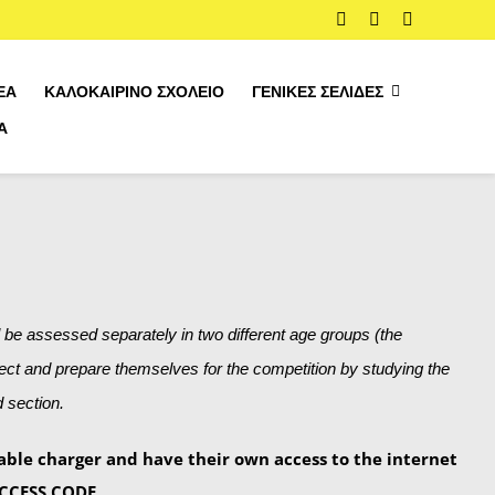
ΈΑ
ΚΑΛΟΚΑΙΡΙΝΌ ΣΧΟΛΕΊΟ
ΓΕΝΙΚΈΣ ΣΕΛΊΔΕΣ
Α
ισμό
l be assessed separately in two different age groups (the
ject and prepare themselves for the competition by studying the
 section.
able charger and have their own access to the internet
 ACCESS CODE.