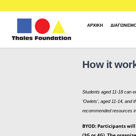
Skip
to
content
ΑΡΧΙΚΉ
ΔΙΑΓΩΝΙΣΜΟ
Διαγωνισμοί Kangourou
Διαγωνισμός Ελληνικών
How it wor
Διαγωνισμός Αγγλικών
Διαγωνισμός Γαλλικών
Students aged 11-18 can enr
Διαγωνισμός Μαθηματικών
‘Owlets’, aged 11-14, and t
Αρχείο Θεμάτων
recommended resources ind
Δείγμα Φύλλου Απαντήσεων
BYOD: Participants will
Αποτελέσματα
(3G or 4G). The organiz