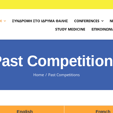
Ί
ΣΥΝΔΡΟΜΉ ΣΤΟ ΊΔΡΥΜΑ ΘΑΛΉΣ
CONFERENCES
Ν
STUDY MEDICINE
ΕΠΙΚΟΙΝΩΝΊ
Σχετικά με τον διαγων
SIEMdig Project
ast Competitio
Πρόγραμμα
Βρές το επίπεδο σου
Home
Past Competitions
Κανόνες Διαγωνισμού
Εγγραφή
English
French