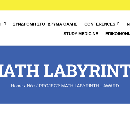
Ί
ΣΥΝΔΡΟΜΉ ΣΤΟ ΊΔΡΥΜΑ ΘΑΛΉΣ
CONFERENCES
Ν
STUDY MEDICINE
ΕΠΙΚΟΙΝΩΝΊ
Σχετικά με τον διαγων
SIEMdig Project
MATH LABYRIN
Πρόγραμμα
Βρές το επίπεδο σου
Home
Νέα
PROJECT: MATH LABYRINTH – AWARD
Κανόνες Διαγωνισμού
Εγγραφή