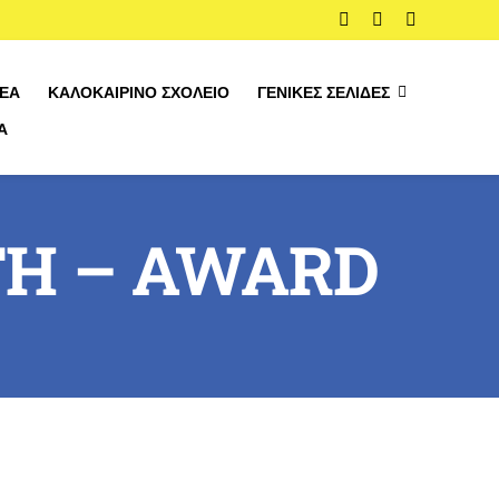
ΈΑ
ΚΑΛΟΚΑΙΡΙΝΌ ΣΧΟΛΕΊΟ
ΓΕΝΙΚΈΣ ΣΕΛΊΔΕΣ
Α
ισμό
TH – AWARD