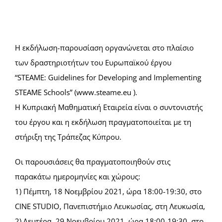
Summer Camp
Η εκδήλωση-παρουσίαση οργανώνεται στο πλαίσιο
General Pages
των δραστηριοτήτων του Ευρωπαϊκού έργου
“STEAME: Guidelines for Developing and Implementing
STEAME Schools” (www.steame.eu ).
STUDY MEDICINE
Η Κυπριακή Μαθηματική Εταιρεία είναι ο συντονιστής
του έργου και η εκδήλωση πραγματοποιείται με τη
Contact Us
στήριξη της Τράπεζας Κύπρου.
Οι παρουσιάσεις θα πραγματοποιηθούν στις
παρακάτω ημερομηνίες και χώρους:
1) Πέμπτη, 18 Νοεμβρίου 2021, ώρα 18:00-19:30, στο
CINE STUDIO, Πανεπιστήμιο Λευκωσίας, στη Λευκωσία,
2) Δευτέρα, 29 Νοεμβρίου 2021, ώρα 18:00-19:30, στο