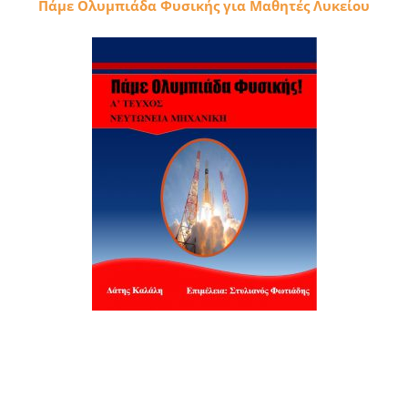
Πάμε Ολυμπιάδα Φυσικής για Μαθητές Λυκείου