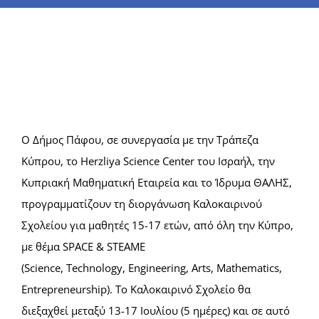
Summer Camp
General Pages
STUDY MEDICINE
Ο Δήμος Πάφου, σε συνεργασία με την Τράπεζα
Κύπρου, το Herzliya Science Center του Ισραήλ, την
Contact Us
Κυπριακή Μαθηματική Εταιρεία και το Ίδρυμα ΘΑΛΗΣ,
προγραμματίζουν τη διοργάνωση Καλοκαιρινού
Σχολείου για μαθητές 15-17 ετών, από όλη την Κύπρο,
με θέμα SPACE & STEAME
(Science, Technology, Engineering, Arts, Mathematics,
Entrepreneurship). Το Καλοκαιρινό Σχολείο θα
διεξαχθεί μεταξύ 13-17 Ιουλίου (5 ημέρες) και σε αυτό