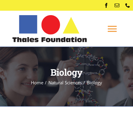
Skip
to
content
Togg
Navi
Home
Biology
Competitions
Home
Natural Sciences
Biology
Membership
Conferences
News