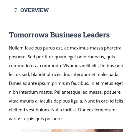
OVERVIEW
Summer Camp
Tomorrows Business Leaders
General Pages
Nullam faucibus purus est, ac maximus massa pharetra
STUDY MEDICINE
posuere. Sed porttitor quam eget odio rhoncus, quis
commodo erat commodo. Vivamus velit elit, finibus non
lectus sed, blandit ultrices dui. Interdum et malesuada
Contact Us
fames ac ante ipsum primis in faucibus. In et metus eget
nibh interdum mattis. Pellentesque leo massa, posuere
vitae mauris a, iaculis dapibus ligula. Nunc in orci id felis
eleifend vestibulum. Nulla facilisi. Donec elementum
varius turpis quis posuere.